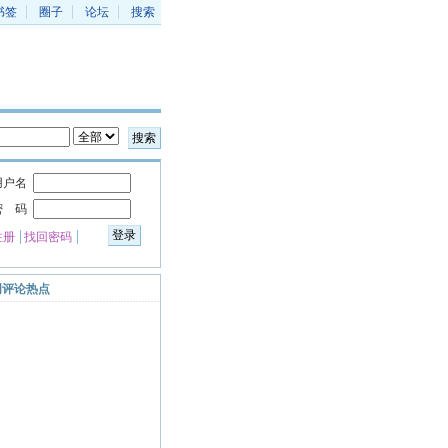
书签
圈子
论坛
搜索
搜索
用户名
密 码
登录
注册
找回密码
周评论热点