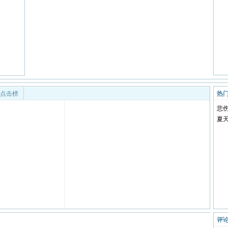
点击榜
热门
悲
夏
评