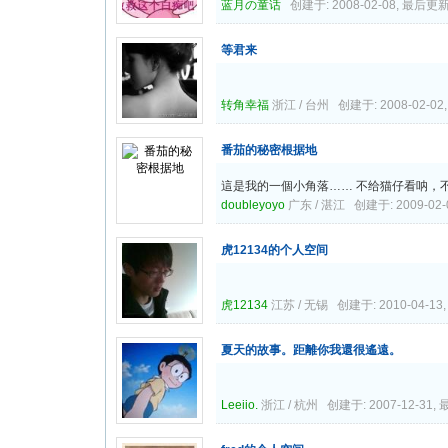
蓝月の童话
创建于: 2008-02-08, 最后更新: 
等君来
转角幸福
浙江 / 台州 创建于: 2008-02-02,
番茄的秘密根据地
這是我的一個小角落…… 不给猫仔看呐，
doubleyoyo
广东 / 湛江 创建于: 2009-02-0
虎12134的个人空间
虎12134
江苏 / 无锡 创建于: 2010-04-13,
夏天的故事。距離你我還很遙遠。
Leeiio.
浙江 / 杭州 创建于: 2007-12-31, 最