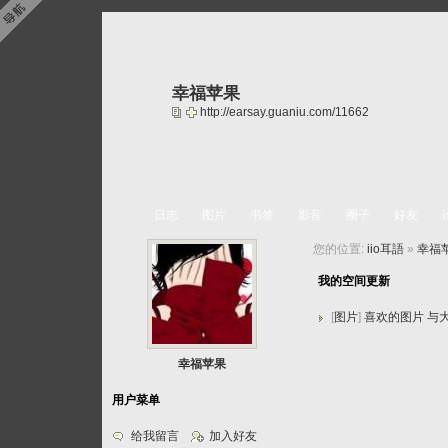
幸福苹果
http://earsay.guaniu.com/11662
日志
图片
书签
影音
圈子
好友
您的位置:
iio耳語
»
幸福
我的空间更新
[
图片
]
喜欢的图片 与
幸福苹果
用户菜单
给我留言
加入好友