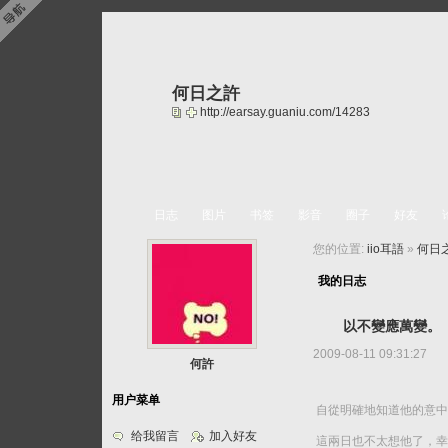
何日之許
http://earsay.guaniu.com/14283
日志
图片
书签
影音
圈子
好友
您的位置:
iio耳語
»
何日
我的日志
以不變應萬變。
2009-08-11 09:31:27
何許
用户菜单
自從明確地知道他的意中
给我留言
加入好友
這兩日也不太想他了，幸