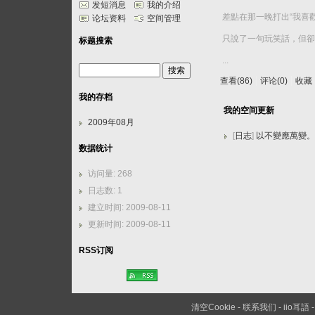
发短消息
我的介绍
差點在那一晚打出“我喜
论坛资料
空间管理
只說了一句玩笑話，但卻
标题搜索
...
查看(86)
评论(0)
收藏
我的存档
我的空间更新
2009年08月
[
日志
]
以不變應萬變。
数据统计
访问量: 268
日志数: 1
建立时间: 2009-08-11
更新时间: 2009-08-11
RSS订阅
清空Cookie
-
联系我们
-
iio耳語