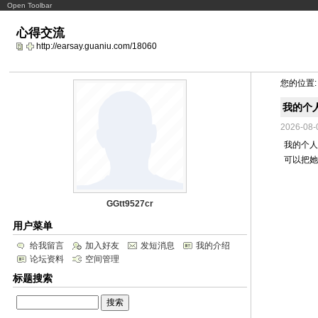
Open Toolbar
心得交流
http://earsay.guaniu.com/18060
您的位置
我的个
2026-08-
我的个
可以把
GGtt9527cr
用户菜单
给我留言
加入好友
发短消息
我的介绍
论坛资料
空间管理
标题搜索