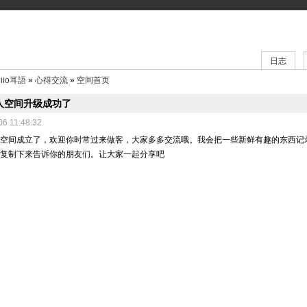
日志
:
iio耳語
»
心得交流
»
空间首页
人空间升级成功了
06 11:48:32
人空间成立了，欢迎你时常过来做客，大家多多交流哦。我会把一些新鲜有趣的东西记
她复制下来告诉你的朋友们。让大家一起分享吧