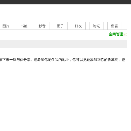
图片
书签
影音
圈子
好友
论坛
留言
空间管理
录下来一块与你分享。也希望你记住我的地址，你可以把她添加到你的收藏夹，也