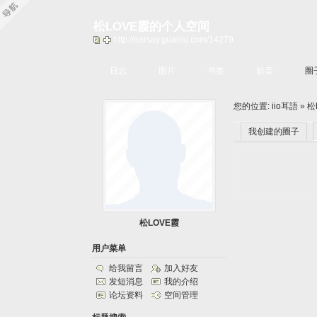
松LOVE霞的个人空间
http://earsay.guaniu.com/14279
日志
图片
书签
影音
圈
您的位置:
iio耳語
»
松
我创建的圈子
松LOVE霞
用户菜单
给我留言
加入好友
发短消息
我的介绍
论坛资料
空间管理