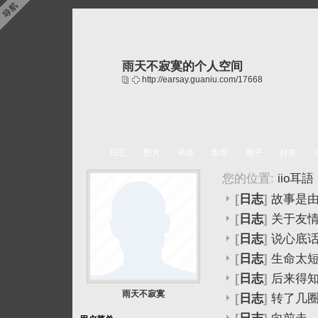
雨天不寂寞的个人空间
http://earsay.guaniu.com/17668
日志
图片
书签
影音
圈子
好友
您的位置:
iio耳語
[
日志
]
故事是
[
日志
]
关于友
[
日志
]
说心底
[
日志
]
生命太
[
日志
]
后来得
雨天不寂寞
[
日志
]
转了几