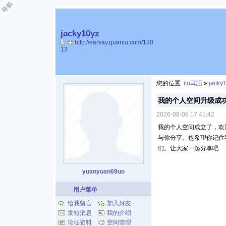
jacky10yz
http://earsay.guaniu.com/180
13
您的位置:
iio耳語
»
jacky
我的个人空间升级成
2026-08-08 17:41:42
我的个人空间成立了，欢
与你分享。也希望你记住
们。让大家一起分享吧
yuanyuan69uo
用户菜单
给我留言
加入好友
发短消息
我的介绍
论坛资料
空间管理