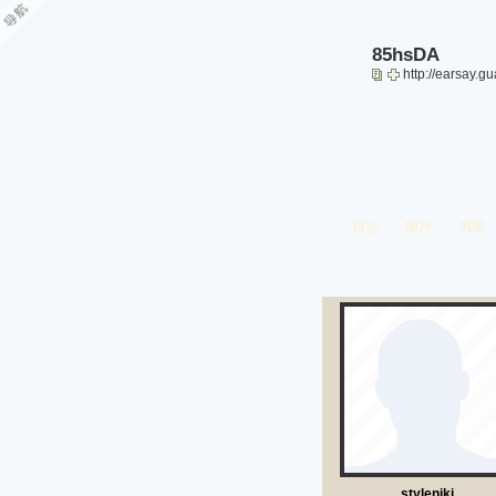
85hsDA
http://earsay.
日志
图片
书签
stylenjki