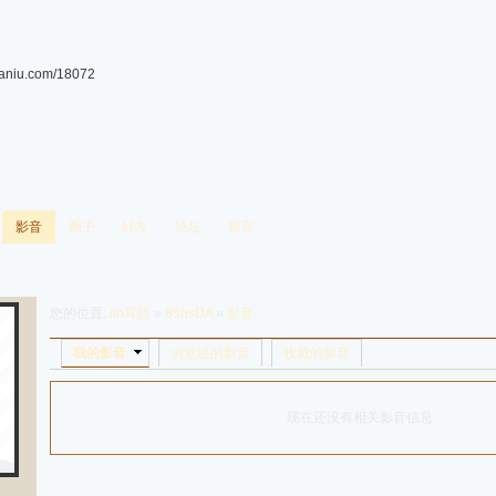
guaniu.com/18072
影音
圈子
好友
论坛
留言
您的位置:
iio耳語
»
85hsDA
»
影音
我的影音
浏览过的影音
收藏的影音
现在还没有相关影音信息