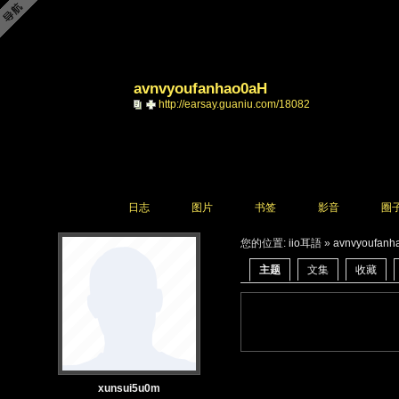
avnvyoufanhao0aH
http://earsay.guaniu.com/18082
日志
图片
书签
影音
圈
您的位置:
iio耳語
»
avnvyoufanh
主题
文集
收藏
xunsui5u0m