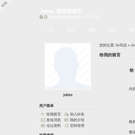
Jokke_就想游城市
http://earsay.guaniu.com/18133
日志
图片
书签
影音
圈
您的位置:
iio耳語
»
J
给我的留言
给 
内
jokke
用户菜单
给我留言
加入好友
发短消息
我的介绍
昵
论坛资料
空间管理
验