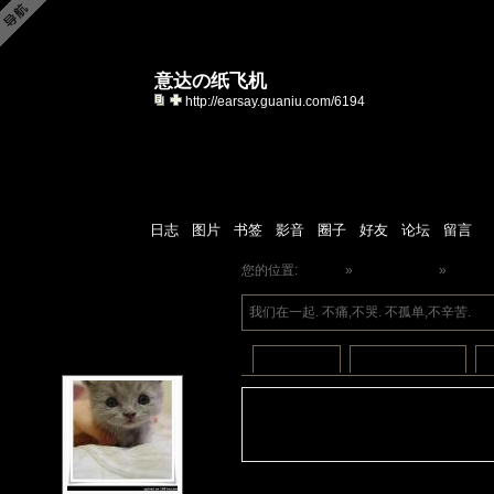
意达の纸飞机
http://earsay.guaniu.com/6194
日志
图片
书签
影音
圈子
好友
论坛
留言
您的位置:
iio耳語
»
意达の纸飞机
»
书签
我们在一起. 不痛,不哭. 不孤单,不辛苦.
我的书签
我浏览过的书签