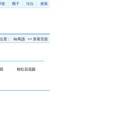
书签
圈子
论坛
搜索
的位置：
iio耳語
>> 查看页面
田
粉红后花园