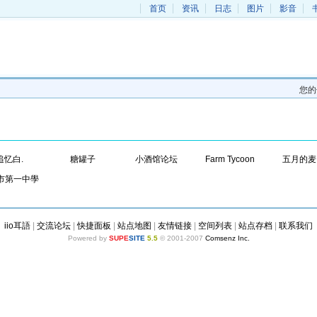
首页
资讯
日志
图片
影音
您
追忆白.
糖罐子
小酒馆论坛
Farm Tycoon
五月的麦
市第一中學
iio耳語
|
交流论坛
|
快捷面板
|
站点地图
|
友情链接
|
空间列表
|
站点存档
|
联系我们
Powered by
SUPE
SITE
5.5
© 2001-2007
Comsenz Inc.