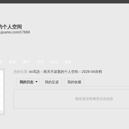
的个人空间
ay.guaniu.com/17668
签
影音
圈子
好友
论坛
留言
您的位置:
iio耳語
»
雨天不寂寞的个人空间
»
2026-04存档
我的日志
我的足迹
我的收藏
现在还没有相关日志信息